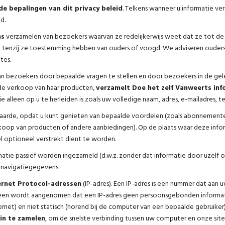
e bepalingen van dit privacy beleid
. Telkens wanneer u informatie ver
d.
ns
verzamelen van bezoekers waarvan ze redelijkerwijs weet dat ze tot de
 tenzij ze toestemming hebben van ouders of voogd. We adviseren ouders 
tes.
van bezoekers door bepaalde vragen te stellen en door bezoekers in de ge
r de verkoop van haar producten,
verzamelt Doe het zelf Vanweerts inf
 alleen op u te herleiden is zoals uw volledige naam, adres, e-mailadres, t
waarde, opdat u kunt genieten van bepaalde voordelen (zoals abonnemente
nkoop van producten of andere aanbiedingen). Op de plaats waar deze inf
 optioneel verstrekt dient te worden.
tie passief worden ingezameld (d.w.z. zonder dat informatie door uzelf o
navigatiegegevens.
ernet Protocol-adressen
(IP-adres). Een IP-adres is een nummer dat aa
meen wordt aangenomen dat een IP-adres geen persoonsgebonden informat
ernet) en niet statisch (horend bij de computer van een bepaalde gebruike
 in te zamelen
, om de snelste verbinding tussen uw computer en onze site