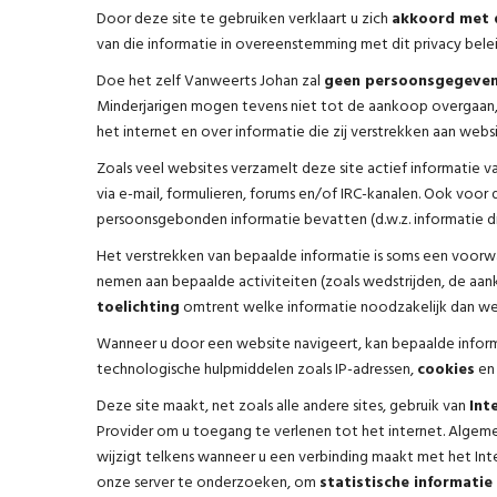
Door deze site te gebruiken verklaart u zich
akkoord met d
van die informatie in overeenstemming met dit privacy belei
Doe het zelf Vanweerts Johan zal
geen persoonsgegeve
Minderjarigen mogen tevens niet tot de aankoop overgaan,
het internet en over informatie die zij verstrekken aan websi
Zoals veel websites verzamelt deze site actief informatie 
via e-mail, formulieren, forums en/of IRC-kanalen. Ook voo
persoonsgebonden informatie bevatten (d.w.z. informatie die
Het verstrekken van bepaalde informatie is soms een voor
nemen aan bepaalde activiteiten (zoals wedstrijden, de aa
toelichting
omtrent welke informatie noodzakelijk dan wel
Wanneer u door een website navigeert, kan bepaalde informa
technologische hulpmiddelen zoals IP-adressen,
cookies
en 
Deze site maakt, net zoals alle andere sites, gebruik van
Int
Provider om u toegang te verlenen tot het internet. Alge
wijzigt telkens wanneer u een verbinding maakt met het Int
onze server te onderzoeken, om
statistische informatie