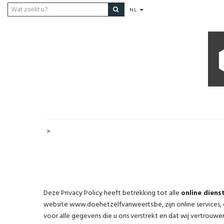
NL
>
Deze Privacy Policy heeft betrekking tot alle
online diens
website www.doehetzelfvanweerts.be, zijn online services, e
voor alle gegevens die u ons verstrekt en dat wij vertrouwe