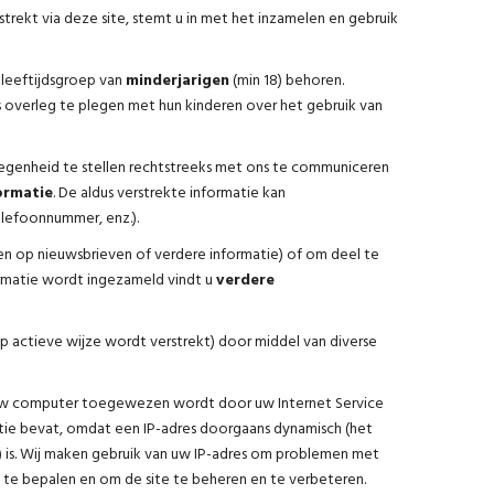
strekt via deze site, stemt u in met het inzamelen en gebruik
 leeftijdsgroep van
minderjarigen
(min 18) behoren.
overleg te plegen met hun kinderen over het gebruik van
legenheid te stellen rechtstreeks met ons te communiceren
ormatie
. De aldus verstrekte informatie kan
elefoonnummer, enz.).
n op nieuwsbrieven of verdere informatie) of om deel te
ormatie wordt ingezameld vindt u
verdere
p actieve wijze wordt verstrekt) door middel van diverse
n uw computer toegewezen wordt door uw Internet Service
ie bevat, omdat een IP-adres doorgaans dynamisch (het
r) is. Wij maken gebruik van uw IP-adres om problemen met
 te bepalen en om de site te beheren en te verbeteren.