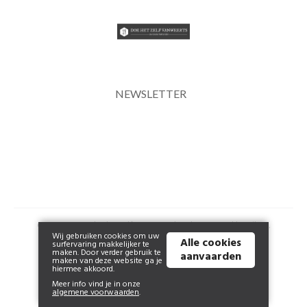
NEWSLETTER
© 2026 www.doehetzelfvanweerts.be | Powered by
Tilroy
.
Wij gebruiken cookies om uw
Alle cookies
surfervaring makkelijker te
maken. Door verder gebruik te
aanvaarden
maken van deze website ga je
hiermee akkoord.
Meer info vind je in onze
algemene voorwaarden
.