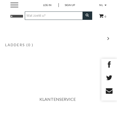
LOG IN
SIGN UP
NL
0
home
Cadeaubon
LADDERS
(0 )
openingsuren
contact
KLANTENSERVICE